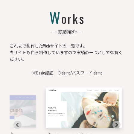
W
orks
ー 実績紹介 ー
これまで制作したWebサイトの一覧です。
当サイトも自ら制作していますので実績の一つとして御覧く
ださい。
※Basic認証 ID:demo/パスワード:demo
ト
ポート